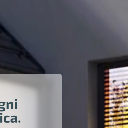
gni
ica.